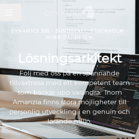
KARRIÄRMENY
Dela sidan
DYNAMICS 365
·
SUNDSVALL, STOCKHOLM
·
HYBRIDARBETE
Lösningsarkitekt
Följ med oss på en spännande
tillväxtresa med ett kompetent team
som backar upp varandra. Inom
Amanzia finns stora möjligheter till
personlig utveckling i en genuin och
lärande miljö.